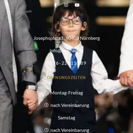
ADRESSE
Josephsplatz 1, 90403 Nürnberg
info@likeman.de
0176-22815289
ÖFFNUNGSZEITEN
Montag-Freitag
nach Vereinbarung
Samstag
nach Vereinbarung