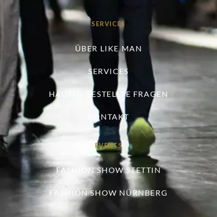
SERVICES
ÜBER LIKE MAN
SERVICES
HÄUFIG GESTELLTE FRAGEN
KONTAKT
EVENTS
FASHION SHOW STETTIN
FASHION SHOW NÜRNBERG