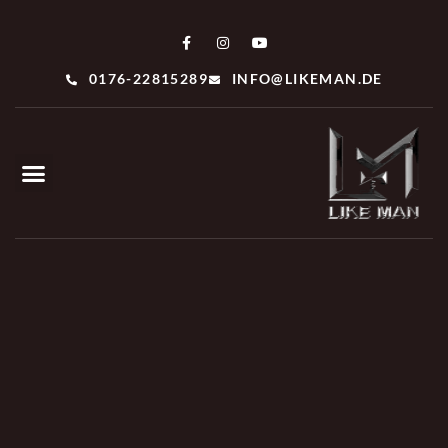
0176-22815289
INFO@LIKEMAN.DE
UNSERE ANZÜGE
HÄUFIG GESTELLTE FRAGEN