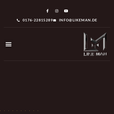
0176-22815289
INFO@LIKEMAN.DE
UNSERE ANZÜGE
HÄUFIG GESTELLTE FRAGEN